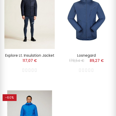
Explore Lt. Insulation Jacket
Losnegard
117,07 €
178,54 €
89,27 €
-60%