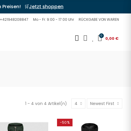
n Preisen! 🛒
Jetzt shoppen
+421948208847
Mo - Fr: 9:00 - 17:00 Uhr
RÜCKGABE VON WAREN
0
0
0,00 €
1 - 4 von 4 Artikel(n)
4
Newest First
-50%