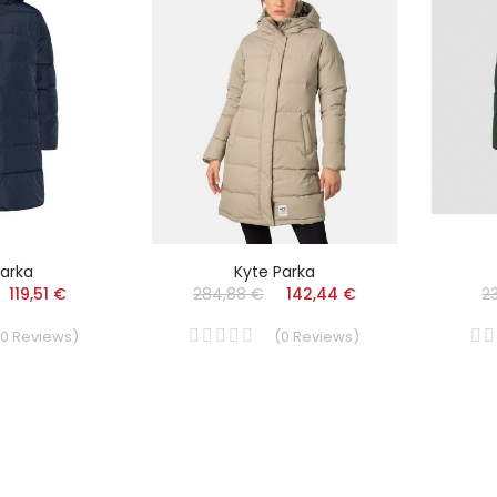
Parka
Kyte Parka
119,51 €
284,88 €
142,44 €
2
0
Reviews
)
(
0
Reviews
)