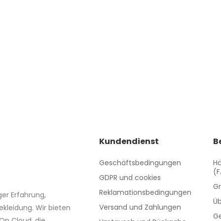
05 €
mska podprsenka
ring
12 €
Kundendienst
B
Geschäftsbedingungen
Hä
(
GDPR und cookies
Gr
Reklamationsbedingungen
ger Erfahrung,
Üb
Versand und Zahlungen
ekleidung. Wir bieten
G
On Cloud, die