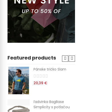
Featured products
Pánske tričko Slam
Dám
20,39 €
38,
ľadvinka BagBase
Dám
Simplicity s potlačou