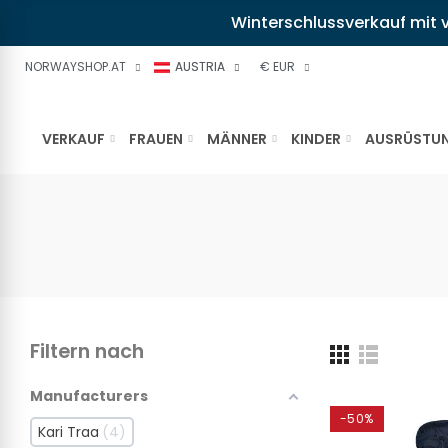
Winterschlussverkauf mit v
NORWAYSHOP.AT
AUSTRIA
€ EUR
VERKAUF
FRAUEN
MÄNNER
KINDER
AUSRÜSTU
Filtern nach
Manufacturers
-50%
Kari Traa
4