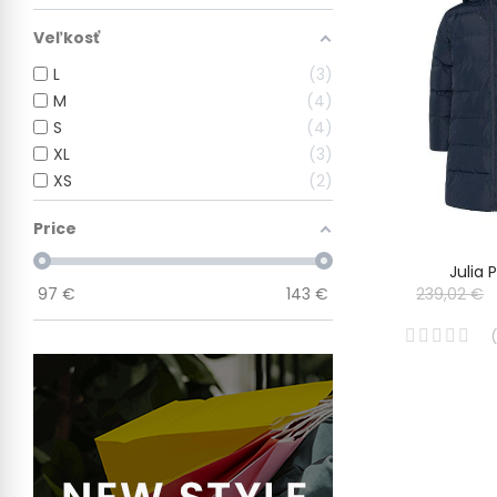
Veľkosť
L
3
M
4
S
4
XL
3
XS
2
Price
Julia 
97
€
143
€
239,02 €
(