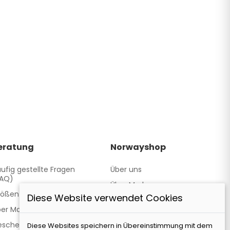
eratung
Norwayshop
ufig gestellte Fragen
Über uns
FAQ)
Über Marken
ößentabelle
Diese Website verwendet Cookies
Kontakte und Geschäfte
er Materialien
Wir arbeiten zusammen
eschenkgutscheine
Diese Websites speichern in Übereinstimmung mit dem