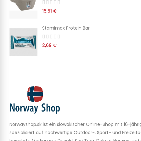
38,
15,51 €
Stamimax Protein Bar
Dá
Seb
2,69 €
31,
Norwayshop.sk ist ein slowakischer Online-Shop mit 16-jähri
spezialisiert auf hochwertige Outdoor-, Sport- und Freizeitb
bewährte Marken wie Devold, Kari Traa, Dale of Norway und 