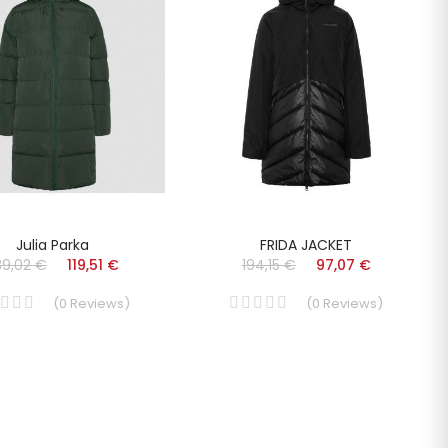
Julia Parka
FRIDA JACKET
39,02 €
119,51 €
194,15 €
97,07 €
(
0
Reviews
)
(
0
Reviews
)