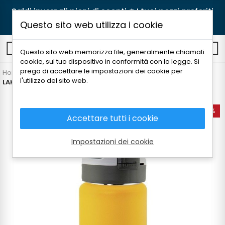
Saldi invernali pieni di sconti ❄️ I tuoi pezzi preferiti
ora a prezzi migliori! 🛒
Acquista
Questo sito web utilizza i cookie
0
Questo sito web memorizza file, generalmente chiamati
cookie, sul tuo dispositivo in conformità con la legge. Si
prega di accettare le impostazioni dei cookie per
Home
Attrezzatura
Thermos e bottiglie
Thermos
l'utilizzo del sito web.
LAKEN SUMMIT TERMO FĽAŠA 500ML
-35%
Accettare tutti i cookie
Impostazioni dei cookie