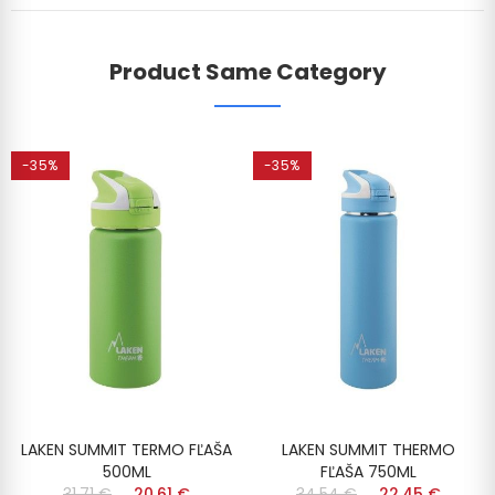
Product Same Category
-35%
-35%
LAKEN SUMMIT TERMO FĽAŠA
LAKEN SUMMIT THERMO
500ML
FĽAŠA 750ML
31,71 €
20,61 €
34,54 €
22,45 €