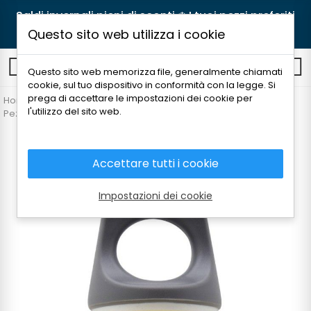
Saldi invernali pieni di sconti ❄️ I tuoi pezzi preferiti
ora a prezzi migliori! 🛒
Acquista
Questo sito web utilizza i cookie
0
Questo sito web memorizza file, generalmente chiamati
cookie, sul tuo dispositivo in conformità con la legge. Si
prega di accettare le impostazioni dei cookie per
Home
Attrezzatura
Thermos e bottiglie
l'utilizzo del sito web.
Pezzi di ricambio e accessori
LAKEN FUTURA CAP VRCHNÁK
Accettare tutti i cookie
Impostazioni dei cookie