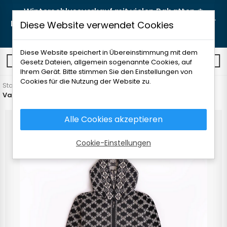
Winterschlussverkauf mit vielen Rabatten ❄️
Lieblingsstücke jetzt zu noch besseren Preisen! 🛒
Diese Website verwendet Cookies
Jetzt shoppen
Diese Website speichert in Übereinstimmung mit dem
0
Gesetz Dateien, allgemein sogenannte Cookies, auf
Ihrem Gerät. Bitte stimmen Sie den Einstellungen von
Cookies für die Nutzung der Website zu.
Startseite
Damenbekleidung
Pullover
Pullover
Varbla woolen zipper hooded coat
Alle Cookies akzeptieren
Cookie-Einstellungen