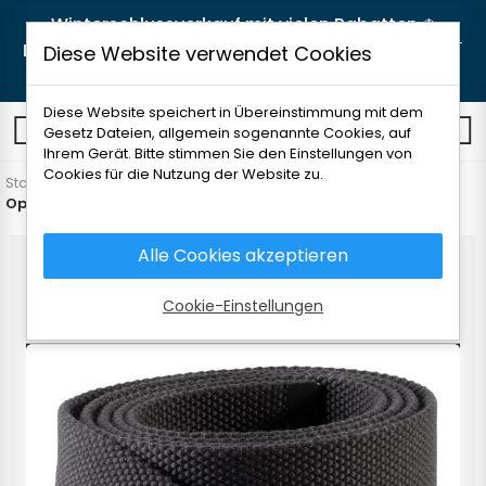
Winterschlussverkauf mit vielen Rabatten ❄️
Lieblingsstücke jetzt zu noch besseren Preisen! 🛒
Diese Website verwendet Cookies
Jetzt shoppen
Diese Website speichert in Übereinstimmung mit dem
0
Gesetz Dateien, allgemein sogenannte Cookies, auf
Ihrem Gerät. Bitte stimmen Sie den Einstellungen von
Cookies für die Nutzung der Website zu.
Startseite
Männerkleidung
Zubehör
Andere
Opasok Kariban 129cm
Alle Cookies akzeptieren
Cookie-Einstellungen